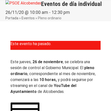
Skip
Eventos de día individual
Open
Close
to
mobile
mobile
26/11/20 @ 10:00 am
-
12:30 pm
content
Portada
»
Eventos
»
Pleno ordinario
menu
menu
Este evento ha pasado.
Este jueves,
26 de noviembre
, se celebra una
sesión de control al Gobierno Municipal. El
pleno
ordinario
, correspondiente al mes de noviembre,
comenzará a las
10 horas,
y podrá seguirse por
streaming en el canal de
YouTube del
Ayuntamiento
de Alcobendas.