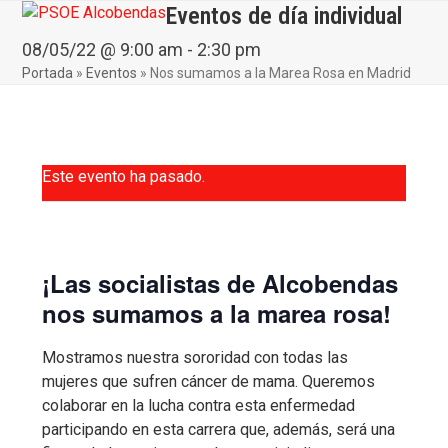
Skip
Eventos de día individual
Open
Close
to
mobile
mobile
08/05/22 @ 9:00 am
-
2:30 pm
content
Portada
»
Eventos
»
Nos sumamos a la Marea Rosa en Madrid
menu
menu
Este evento ha pasado.
¡Las socialistas de Alcobendas
nos sumamos a la marea rosa!
Mostramos nuestra sororidad con todas las
mujeres que sufren cáncer de mama. Queremos
colaborar en la lucha contra esta enfermedad
participando en esta carrera que, además, será una