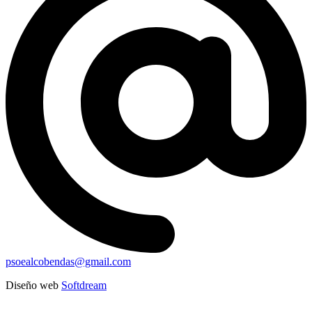
psoealcobendas@gmail.com
Diseño web
Softdream