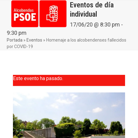
Skip
Eventos de día
Open
Close
to
individual
mobile
mobile
content
menu
menu
17/06/20 @ 8:30 pm
-
9:30 pm
Portada
»
Eventos
»
Homenaje a los alcobendenses fallecidos
por COVID-19
Este evento ha pasado.