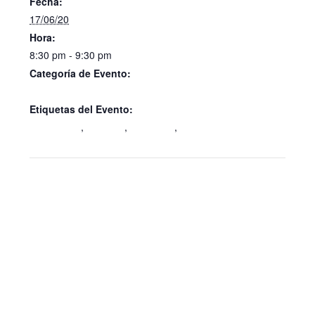
Fecha:
17/06/20
Hora:
8:30 pm - 9:30 pm
Categoría de Evento:
ACTO PÚBLICO
Etiquetas del Evento:
alcobendas
,
covid-19
,
homenaje
,
parque
Valdelasfuentes