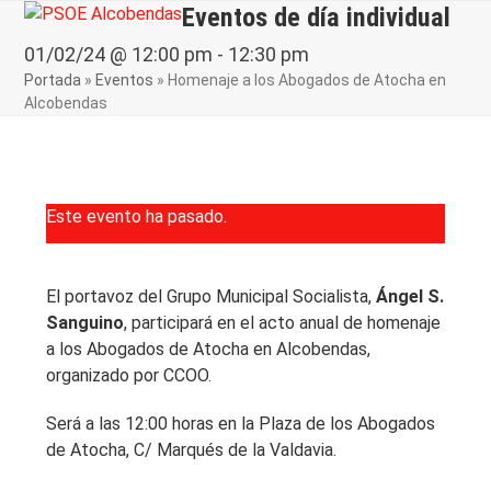
Skip
Eventos de día individual
Open
Close
to
mobile
mobile
01/02/24 @ 12:00 pm
-
12:30 pm
content
Portada
»
Eventos
»
Homenaje a los Abogados de Atocha en
menu
menu
Alcobendas
Este evento ha pasado.
El portavoz del Grupo Municipal Socialista,
Ángel S.
Sanguino
, participará en el acto anual de homenaje
a los Abogados de Atocha en Alcobendas,
organizado por CCOO.
Será a las 12:00 horas en la Plaza de los Abogados
de Atocha, C/ Marqués de la Valdavia.