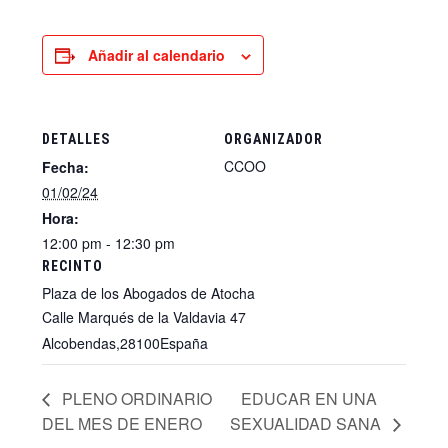
Añadir al calendario
DETALLES
ORGANIZADOR
CCOO
Fecha:
Ver el sitio web del
01/02/24
Organizador
Hora:
12:00 pm - 12:30 pm
RECINTO
Plaza de los Abogados de Atocha
Calle Marqués de la Valdavia 47
Alcobendas
,
28100
España
+ Google Map
PLENO ORDINARIO
EDUCAR EN UNA
DEL MES DE ENERO
SEXUALIDAD SANA