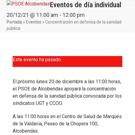
Skip
Eventos de día individual
Open
Close
to
mobile
mobile
20/12/21 @ 11:00 am
-
12:00 pm
content
Portada
»
Eventos
»
Concentración en defensa de la sanidad
menu
menu
pública
Este evento ha pasado.
El próximo lunes 20 de diciembre a las 11:00 horas,
el PSOE de Alcobendas apoyará la concentración
en defensa de la sanidad pública convocada por los
sindicatos UGT y CCOO.
A las 11:00 horas en el Centro de Salud de Marqués
de la Valdavia, Paseo de la Chopera 100,
Alcobendas.