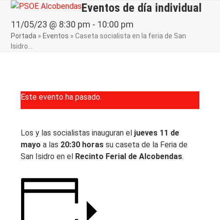
Skip
Eventos de día individual
Open
Close
to
mobile
mobile
11/05/23 @ 8:30 pm
-
10:00 pm
content
Portada
»
Eventos
»
Caseta socialista en la feria de San
menu
menu
Isidro…
Este evento ha pasado.
Los y las socialistas inauguran el
jueves 11 de
mayo
a las
20:30 horas
su caseta de la Feria de
San Isidro en el
Recinto Ferial de Alcobendas
.