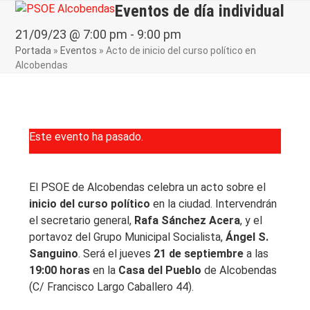
Skip
Eventos de día individual
Open
Close
to
mobile
mobile
21/09/23 @ 7:00 pm
-
9:00 pm
content
Portada
»
Eventos
»
Acto de inicio del curso político en
menu
menu
Alcobendas
Este evento ha pasado.
El PSOE de Alcobendas celebra un acto sobre el
inicio del curso político
en la ciudad. Intervendrán
el secretario general,
Rafa Sánchez Acera
, y el
portavoz del Grupo Municipal Socialista,
Ángel S.
Sanguino
. Será el jueves
21 de septiembre
a las
19:00 horas
en la
Casa del Pueblo
de Alcobendas
(C/ Francisco Largo Caballero 44).