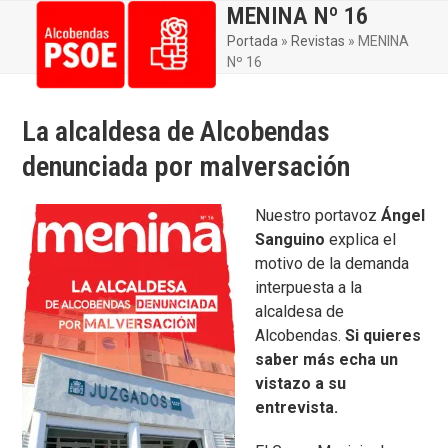
Skip
MENINA Nº 16
Open
Close
to
Portada
»
Revistas
»
MENINA
mobile
mobile
content
Nº 16
menu
menu
La alcaldesa de Alcobendas
denunciada por malversación
Nuestro portavoz
Ángel
Sanguino
explica el
motivo de la demanda
interpuesta a la
alcaldesa de
Alcobendas.
Si quieres
saber más echa un
vistazo a su
entrevista.