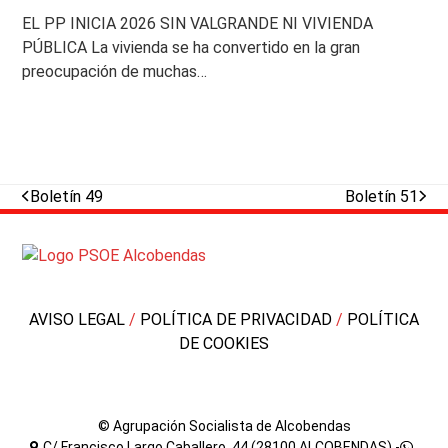
EL PP INICIA 2026 SIN VALGRANDE NI VIVIENDA
PÚBLICA La vivienda se ha convertido en la gran
preocupación de muchas…
previous
next
Boletín 49
Boletín 51
post:
post:
AVISO LEGAL
/
POLÍTICA DE PRIVACIDAD
/
POLÍTICA
DE COOKIES
© Agrupación Socialista de Alcobendas
C/ Francisco Largo Caballero, 44 (28100 ALCOBENDAS) -