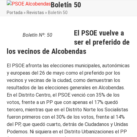
Skip
Boletín 50
Open
Close
to
Portada
»
Revistas
»
Boletín 50
mobile
mobile
content
menu
menu
El PSOE vuelve a
Boletín Nº: 50
ser el preferido de
los vecinos de Alcobendas
El PSOE afronta las elecciones municipales, autonómicas
y europeas del 26 de mayo como el preferido por los
vecinos y vecinas de la ciudad, como demuestran los
resultados de las elecciones generales en Alcobendas.
En el Distrito Centro, el PSOE venció con 35% de los
votos, frente a un PP que con apenas el 17% quedó
tercero, mientras que en el Distrito Norte los Socialistas
fueron primeros con el 30% de los votos, frente al 14%
del PP, que quedó cuarto, detrás de Ciudadanos y Unidas
Podemos. Ni siquiera en el Distrito Urbanizaciones el PP