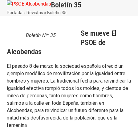
Skip
Boletín 35
Open
Close
to
Portada
»
Revistas
»
Boletín 35
mobile
mobile
content
menu
menu
Se mueve El
Boletín Nº: 35
PSOE de
Alcobendas
El pasado 8 de marzo la sociedad española ofreció un
ejemplo modélico de movilización por la igualdad entre
hombres y mujeres. La tradicional fecha para reivindicar la
igualdad efectiva rompió todos los moldes, y cientos de
miles de personas, tanto mujeres como hombres,
salimos a la calle en toda España, también en
Alcobendas, para reivindicar un futuro diferente para la
mitad más desfavorecida de la población, que es la
femenina