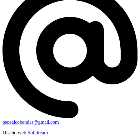
psoealcobendas@gmail.com
Diseño web
Softdream